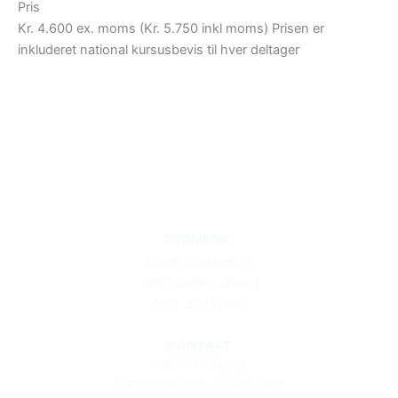
Pris
Kr. 4.600 ex. moms (Kr. 5.750 inkl moms) Prisen er
inkluderet national kursusbevis til hver deltager
PROMEDIC
Solsikkemarken 2
2680 Solrød Strand
CVR. 30342321
KONTAKT
Jan Linnebjerg
Paramediciner / Indehaver